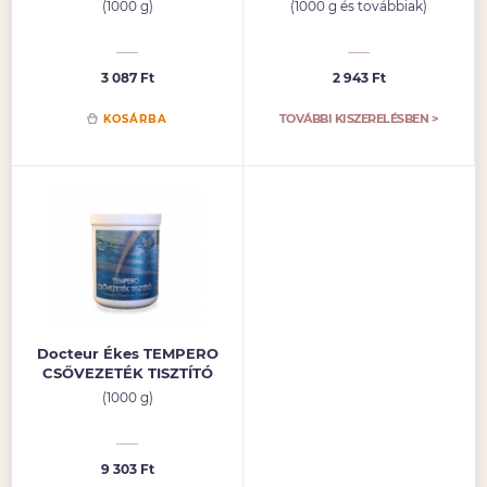
(1000 g)
(1000 g és továbbiak)
3 087 Ft
2 943 Ft
TOVÁBBI KISZERELÉSBEN >
KOSÁRBA
Docteur Ékes TEMPERO
CSŐVEZETÉK TISZTÍTÓ
(1000 g)
9 303 Ft