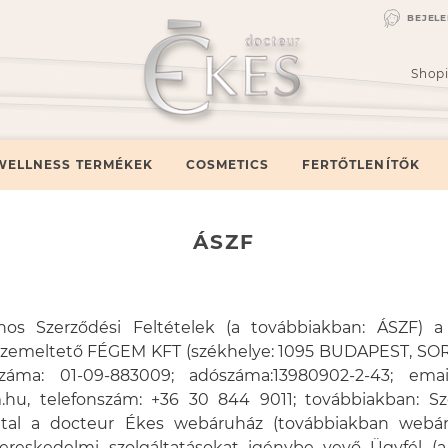
BEJEL
Shop
WELLNESS TERMÉKEK
COSMETICS
FERTŐTLENÍTŐK
ÁSZF
ános Szerződési Feltételek (a továbbiakban: ÁSZF) 
zemeltető FÉGEM KFT (székhelye: 1095 BUDAPEST, SO
záma: 01-09-883009; adószáma:13980902-2-43; emai
u, telefonszám: +36 30 844 9011; továbbiakban: Szo
tal a docteur Ékes webáruház (továbbiakban webáru