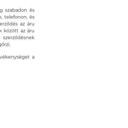
ig szabadon és
, telefonon, és
zerződés az áru
k között az áru
t szerződésnek
őrzi.
evékenységet a