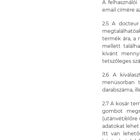
A felhasználó
email címére az
2.5 A docteu
megtalálhatóa
termék ára, a 
mellett talál
kívánt mennyi
tetszőleges sz
2.6 A kiválas
menüsorban ta
darabszáma, ill
2.7 A kosár 
gombot megny
(utánvét/előre u
adatokat lehet 
Itt van lehet