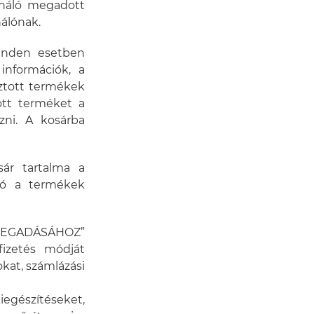
ználó megadott
nálónak.
inden esetben
információk, a
sztott termékek
ott terméket a
zni. A kosárba
sár tartalma a
ató a termékek
 MEGADÁSÁHOZ”
izetés módját
tokat, számlázási
egészítéseket,