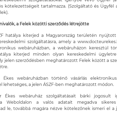
kereskedelmi szolgáltatásokat igénybe vevő Ügyfél (a
 és kötelezettségeit tartalmazza. (Szolgáltató és Ügyfél
ek).
dnivalók, a Felek közötti szerződés létrejötte
SZF hatálya kiterjed a Magyarország területén nyújto
kereskedelmi szolgáltatásra, amely a www.docteurekes
ktronikus webáruházban, a webáruházon keresztül tör
tálya kiterjed minden olyan kereskedelmi ügyletr
ly jelen szerződésben meghatározott Felek között a sze
tre.
r Ékes webáruházban történő vásárlás elektroniku
l lehetséges, a jelen ÁSZF-ben meghatározott módon.
r Ékes webáruház szolgáltatásait bárki jogosult 
a Weboldalon a valós adatait megadva sikeres
ad le, továbbá magára nézve kötelezőnek ismeri el a 