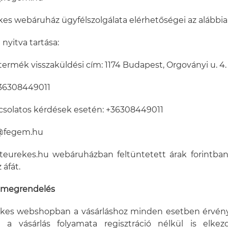
Ékes webáruház ügyfélszolgálata elérhetőségei az alábbia
 nyitva tartása:
termék visszaküldési cím: 1174 Budapest, Orgoványi u. 4.
+36308449011
apcsolatos kérdések esetén: +36308449011
m@fegem.hu
teurekes.hu webáruházban feltüntetett árak forintba
 áfát.
ó, megrendelés
Ékes webshopban a vásárláshoz minden esetben érvény
 a vásárlás folyamata regisztráció nélkül is elke