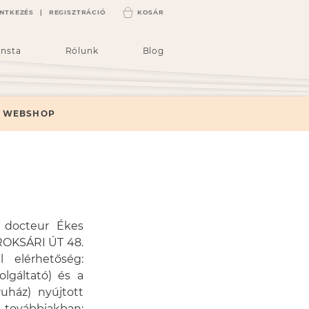
ENTKEZÉS
|
REGISZTRÁCIÓ
KOSÁR
insta
Rólunk
Blog
WEBSHOP
a docteur Ékes
ROKSÁRI ÚT 48.
l elérhetőség:
lgáltató) és a
ház) nyújtott