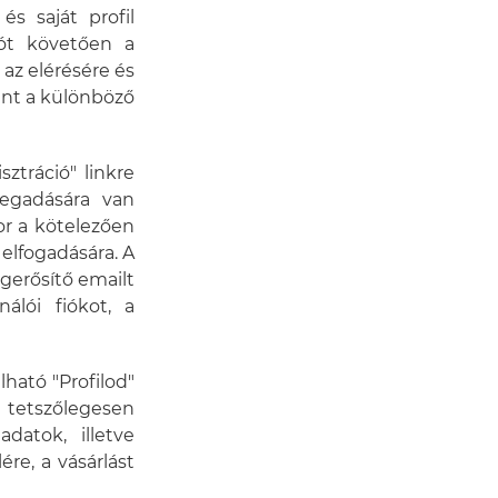
és saját profil
iót követően a
az elérésére és
ent a különböző
ztráció" linkre
megadására van
sor a kötelezően
elfogadására. A
gerősítő emailt
nálói fiókot, a
lható "Profilod"
 tetszőlegesen
datok, illetve
re, a vásárlást