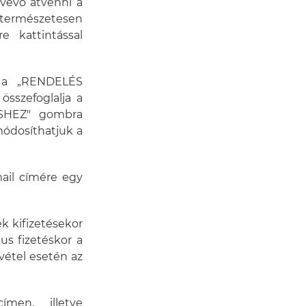
 vevő átvenni a
ermészetesen
 kattintással
z a „RENDELÉS
sszefoglalja a
ÉSHEZ" gombra
módosíthatjuk a
ail címére egy
k kifizetésekor
us fizetéskor a
vétel esetén az
men, illetve