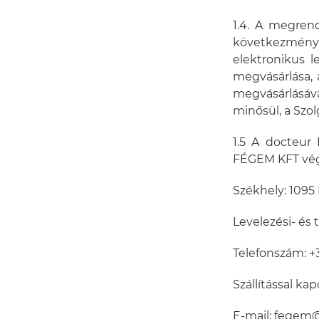
1.4. A megren
következmény n
elektronikus l
megvásárlása, 
megvásárlásáv
minősül, a Szol
1.5 A docteur
FÉGEM KFT végz
Székhely: 1095 
Levelezési- és 
Telefonszám: 
Szállítással k
E-mail: fege