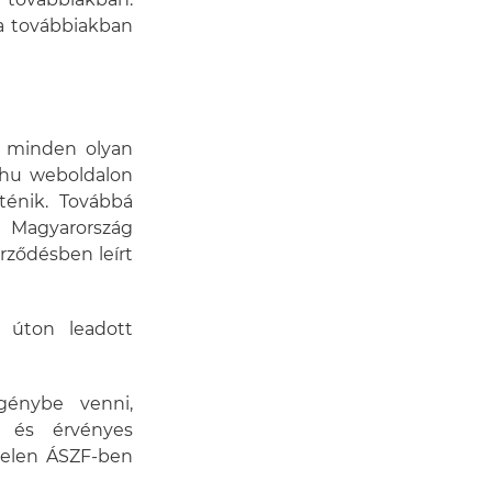
 továbbiakban:
 a továbbiakban
tt minden olyan
.hu weboldalon
ténik. Továbbá
e Magyarország
rződésben leírt
s úton leadott
igénybe venni,
 és érvényes
jelen ÁSZF-ben