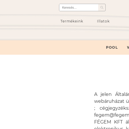
Termékeink
Illatok
POOL
A jelen Által
webáruházat ü
; cégjegyzéks
fegem@fegem.h
FÉGEM KFT ál