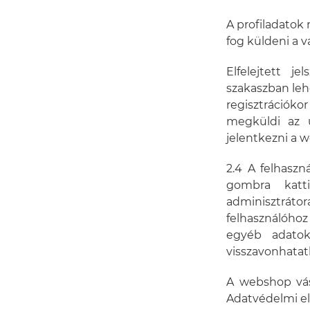
A profiladatok
fog küldeni a v
Elfelejtett j
szakaszban lehet
regisztrációk
megküldi az 
jelentkezni a 
2.4 A felhaszn
gombra katt
adminisztrátor
felhasználóhoz
egyéb adatok
visszavonhatat
A webshop vásá
Adatvédelmi el