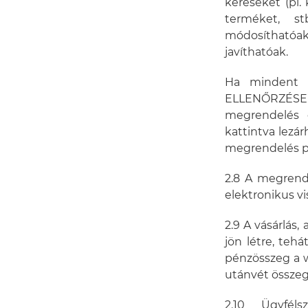
kéréseket (pl.
terméket, s
módosíthatóa
javíthatóak.
Ha mindent r
ELLENŐRZÉSE” 
megrendelés 
kattintva lezá
megrendelés p
2.8 A megrend
elektronikus vi
2.9 A vásárlás
jön létre, teh
pénzösszeg a w
utánvét összeg
2.10 Ügyfél