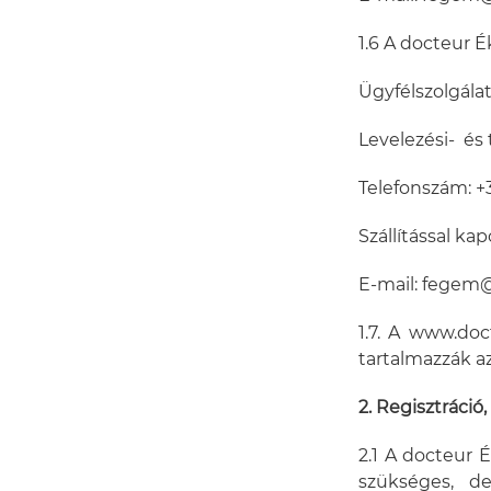
1.6 A docteur 
Ügyfélszolgálat
Levelezési- és 
Telefonszám: 
Szállítással k
E-mail: fege
1.7. A www.doc
tartalmazzák az
2. Regisztráci
2.1 A docteur 
szükséges, de