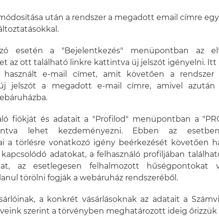
 módosítása után a rendszer a megadott email címre egy 
áltoztatásokkal.
elszó esetén a "Bejelentkezés" menüpontban az elfe
 az ott található linkre kattintva új jelszót igényelni. It
or használt e-mail címet, amit követően a rendszer 
új jelszót a megadott e-mail címre, amivel azután
webáruházba.
áló fiókját és adatait a "Profilod" menüpontban a "
intva lehet kezdeményezni. Ebben az esetbe
ai a törlésre vonatkozó igény beérkezését követően h
 kapcsolódó adatokat, a felhasználó profiljában találha
at, az esetlegesen felhalmozott hűségpontokat 
lanul törölni fogják a webáruház rendszeréből.
rlóinak, a konkrét vásárlásoknak az adatait a Számvi
veink szerint a törvényben meghatározott ideig őrizzük