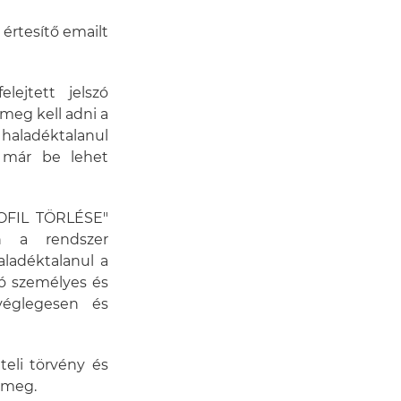
értesítő emailt
lejtett jelszó
t meg kell adni a
haladéktalanul
 már be lehet
PROFIL TÖRLÉSE"
n a rendszer
aladéktalanul a
tó személyes és
véglegesen és
teli törvény és
 meg.