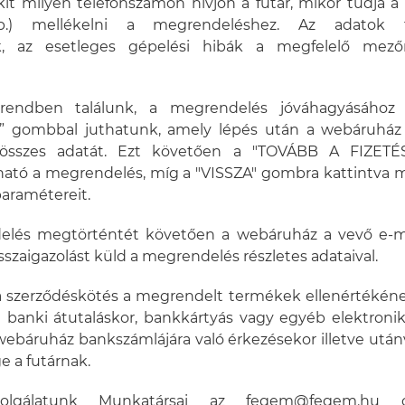
 kit milyen telefonszámon hívjon a futár, mikor tudja a
tb.) mellékelni a megrendeléshez. Az adatok t
k, az esetleges gépelési hibák a megfelelő mezőre
endben találunk, a megrendelés jóváhagyásáho
gombbal juthatunk, amely lépés után a webáruház ö
összes adatát. Ezt követően a "TOVÁBB A FIZET
rható a megrendelés, míg a "VISSZA" gombra kattintva 
aramétereit.
elés megtörténtét követően a webáruház a vevő e-m
sszaigazolást küld a megrendelés részletes adataival.
, a szerződéskötés a megrendelt termékek ellenértékéne
át banki átutaláskor, bankkártyás vagy egyéb elektronik
ebáruház bankszámlájára való érkezésekor illetve után
e a futárnak.
szolgálatunk Munkatársai az fegem@fegem.hu cí