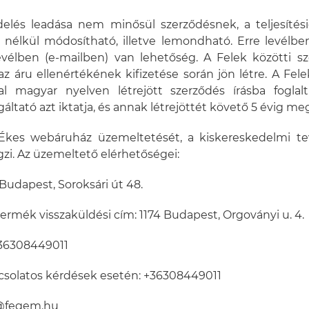
delés leadása nem minősül szerződésnek, a teljesítés
élkül módosítható, illetve lemondható. Erre levélben
evélben (e-mailben) van lehetőség. A Felek közötti s
az áru ellenértékének kifizetése során jön létre. A Fele
al magyar nyelven létrejött szerződés írásba foglal
gáltató azt iktatja, és annak létrejöttét követő 5 évig meg
 Ékes webáruház üzemeltetését, a kiskereskedelmi t
i. Az üzemeltető elérhetőségei:
Budapest, Soroksári út 48.
termék visszaküldési cím: 1174 Budapest, Orgoványi u. 4.
+36308449011
apcsolatos kérdések esetén: +36308449011
m@fegem.hu