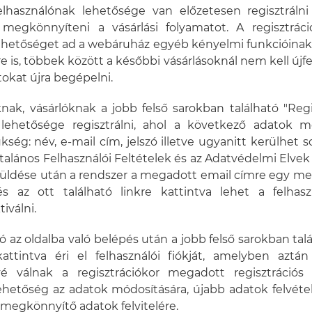
elhasználónak lehetősége van előzetesen regisztrálni 
l megkönnyíteni a vásárlási folyamatot. A regisztrác
l lehetőséget ad a webáruház egyéb kényelmi funkcióinak 
e is, többek között a későbbi vásárlásoknál nem kell újf
okat újra begépelni.
knak, vásárlóknak a jobb felső sarokban található "Regis
 lehetősége regisztrálni, ahol a következő adatok 
ség: név, e-mail cím, jelszó illetve ugyanitt kerülhet 
talános Felhasználói Feltételek és az Adatvédelmi Elvek 
lküldése után a rendszer a megadott email címre egy me
s az ott található linkre kattintva lehet a felhasz
tiválni.
ló az oldalba való belépés után a jobb felső sarokban talá
ttintva éri el felhasználói fiókját, amelyben aztán
vé válnak a regisztrációkor megadott regisztrációs a
ehetőség az adatok módosítására, újabb adatok felvételé
st megkönnyítő adatok felvitelére.