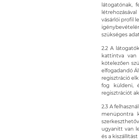
látogatónak, f
létrehozásáva
vásárlói profi
igénybevételér
szükséges adat
2.2 A látogató
kattintva van
kötelezően szük
elfogadandó Ál
regisztráció e
fog küldeni, é
regisztrációt ak
2.3 A felhaszná
menüpontra ka
szerkeszthető
ugyanitt van l
és a kiszállítá