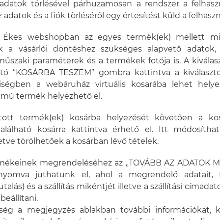
i adatok törlésével párhuzamosan a rendszer a felhas
 adatok és a fiók törléséről egy értesítést küld a felhasz
r Ékes webshopban az egyes termék(ek) mellett m
k a vásárlói döntéshez szükséges alapvető adatok, 
műszaki paraméterek és a termékek fotója is. A kivála
ható “KOSÁRBA TESZEM” gombra kattintva a kiválaszt
ségben a webáruház virtuális kosarába lehet helye
ámú termék helyezhető el.
ztott termék(ek) kosárba helyezését követően a ko
lálható kosárra kattintva érhető el. Itt módosíth
etve törölhetőek a kosárban lévő tételek.
termékeinek megrendeléséhez az „TOVÁBB AZ ADATOK
omva juthatunk el, ahol a megrendelő adatait, f
talás) és a szállítás mikéntjét illetve a szállítási címada
beállítani.
őség a megjegyzés ablakban további információkat, ki