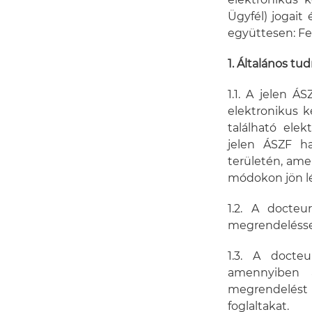
elektronikus 
Ügyfél) jogait
együttesen: Fel
1. Általános tu
1.1. A jelen Á
elektronikus 
található ele
jelen ÁSZF ha
területén, ame
módokon jön lé
1.2. A docteu
megrendelésse
1.3. A docteu
amennyiben 
megrendelést 
foglaltakat.