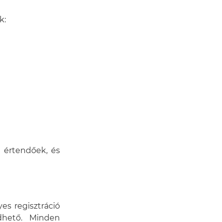
k:
n értendőek, és
es regisztráció
zdhető. Minden