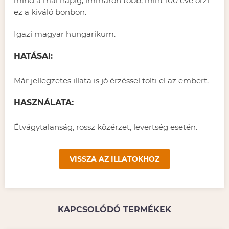
mind a mai napig, immáron több, mint 100 éve őrzi
ez a kiváló bonbon.
Igazi magyar hungarikum.
HATÁSAI:
Már jellegzetes illata is jó érzéssel tölti el az embert.
HASZNÁLATA:
Étvágytalanság, rossz közérzet, levertség esetén.
VISSZA AZ ILLATOKHOZ
KAPCSOLÓDÓ TERMÉKEK